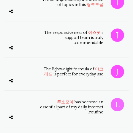
.
of topics in this
링크모음
The responsiveness of
야스닷
's
support team is truly
commendable.
The lightweight formula of
야코
레드
is perfect for everyday use.
주소모아
has become an
essential part of my daily internet
routine.