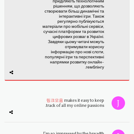
приділяють технологічним
рішенням, що дозволяють
створювати більш динамічні та
інтерактивні ігри. Також
регулярно публікуються
матеріали про мобільні сервіси,
сучасні платформи та розвиток
цифрових розваг в Україні.
Завдяки цьому читачі можуть
отримувати корисну
інформацію про нові слоти,
популярні ігри та перспективні
напрямки розвитку онлайн-
гемблінгу.
링크모음
makes it easy to keep
track of all my online passions.
I'm so impressed by the breadth