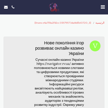
الرئيسية
{{trans:e6a7f8a2f42cc35979973da8dfb10720_1}}
Нове покоління ігор
розвиває онлайн казино
України
Сучасні онлайн казино України
https://navigator.rv.ua/ активно
поповнюються новими слотами
та цифровими продуктами, які
створюються провідними
міжнародними студіями.
Інформаційні ресурси
висвітлюють найцікавіші релізи,
аналізують особливості ігрових
механік та знайомлять
аудиторію з тенденціями
розвитку індустрії. Окрему увагу