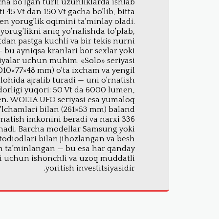
 bo'lgan turli uzunliklarda ishlab
i 45 Vt dan 150 Vt gacha bo'lib, bitta
n yorug'lik oqimini ta'minlay oladi.
 yorug'likni aniq yo'nalishda to'plab,
tdan pastga kuchli va bir tekis nurni
— bu ayniqsa kranlari bor sexlar yoki
niyalar uchun muhim. «Solo» seriyasi
1010×77×48 mm) o'ta ixcham va yengil
lohida ajralib turadi — uni o'rnatish
orligi yuqori: 50 Vt da 6000 lumen,
en. WOLTA UFO seriyasi esa yumaloq
'lchamlari bilan (261×53 mm) baland
rnatish imkonini beradi va narxi 336
nadi. Barcha modellar Samsung yoki
etodiodlari bilan jihozlangan va besh
an ta'minlangan — bu esa har qanday
ti uchun ishonchli va uzoq muddatli
yoritish investitsiyasidir.