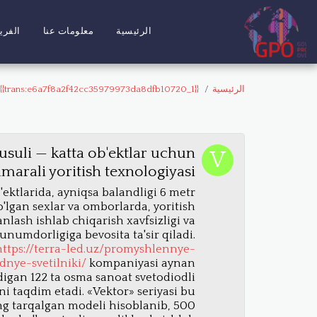
الرئيسية
معلومات عنا
الفري
الرئيسية
{{trans:e6a7f8a2f42cc35979973da8dfb10720_1}}
usuli — katta ob'ektlar uchun
marali yoritish texnologiyasi
ektlarida, ayniqsa balandligi 6 metr
'lgan sexlar va omborlarda, yoritish
tanlash ishlab chiqarish xavfsizligi va
numdorligiga bevosita ta'sir qiladi.
https://terra-led.uz/promyshlennye-
nye-svetilniki/
kompaniyasi aynan
digan 122 ta osma sanoat svetodiodli
i taqdim etadi. «Vektor» seriyasi bu
g tarqalgan modeli hisoblanib, 500