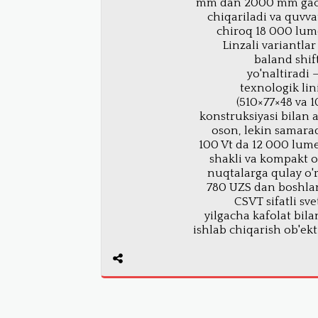
mm dan 2000 mm gacha
chiqariladi va quvvat
chiroq 18 000 lume
Linzali variantlar
baland shif
yo'naltiradi 
texnologik li
(510×77×48 va 
konstruksiyasi bilan a
oson, lekin samarad
100 Vt da 12 000 lum
shakli va kompakt o
nuqtalarga qulay o'
780 UZS dan boshla
CSVT sifatli sv
yilgacha kafolat bil
ishlab chiqarish ob'ek