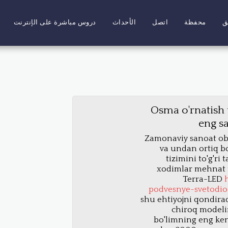
ق
محفظة
اتصل
الأحداث
دروس مباشرة على الإنترنت
Osma o'rnatish 
eng sa
Zamonaviy sanoat ob'
va undan ortiq bo
tizimini to'g'ri 
xodimlar mehnat u
Terra-LED
podvesnye-svetodiod
shu ehtiyojni qondira
chiroq modelin
bo'limning eng ken